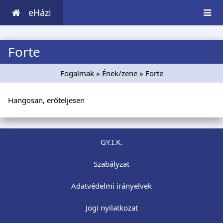
eHázi
Forte
Fogalmak
»
Ének/zene
» Forte
Hangosan, erőteljesen
GY.I.K.
Szabályzat
Adatvédelmi irányelvek
Jogi nyilatkozat