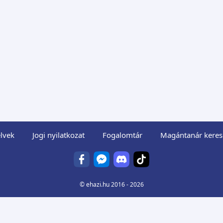
lvek
Jogi nyilatkozat
Fogalomtár
Magántanár keres
©
ehazi.hu
2016 - 2026