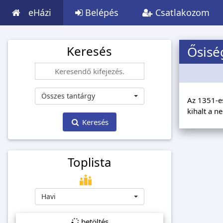
eHázi
Belépés
Csatlakozom
Keresés
Ősisé
Összes tantárgy
Az 1351-es
kihalt a n
Keresés
Toplista
Havi
betöltés...