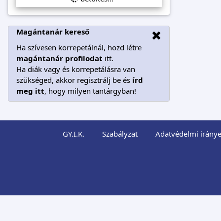
Magántanár kereső
Ha szívesen korrepetálnál, hozd létre
magántanár profilodat
itt.
Ha diák vagy és korrepetálásra van
szükséged, akkor regisztrálj be és
írd
meg itt
, hogy milyen tantárgyban!
GY.I.K.
Szabályzat
Adatvédelmi iránye