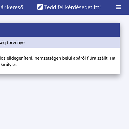
ár kereső
Tedd fel kérdésedet itt!
ség törvénye
los elidegeníteni, nemzetségen belül apáról fiúra szállt. Ha
királyra.