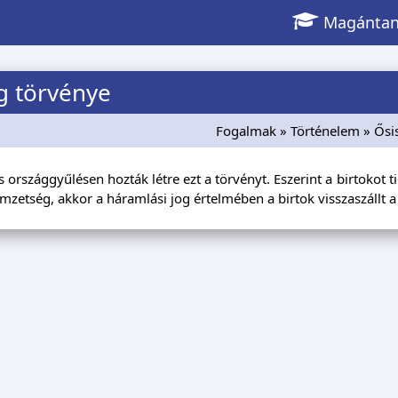
Magántan
g törvénye
Fogalmak
»
Történelem
» Ősi
 országgyűlésen hozták létre ezt a törvényt. Eszerint a birtokot ti
emzetség, akkor a háramlási jog értelmében a birtok visszaszállt a 