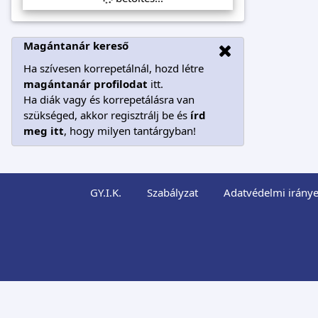
Magántanár kereső
Ha szívesen korrepetálnál, hozd létre
magántanár profilodat
itt.
Ha diák vagy és korrepetálásra van
szükséged, akkor regisztrálj be és
írd
meg itt
, hogy milyen tantárgyban!
GY.I.K.
Szabályzat
Adatvédelmi iránye