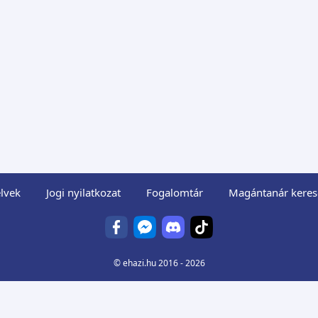
lvek
Jogi nyilatkozat
Fogalomtár
Magántanár keres
©
ehazi.hu
2016 - 2026