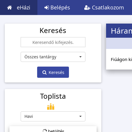
eHázi
Belépés
Csatlakozom
Keresés
Háram
Összes tantárgy
Fiúágon ki
Keresés
Toplista
Havi
betöltés...