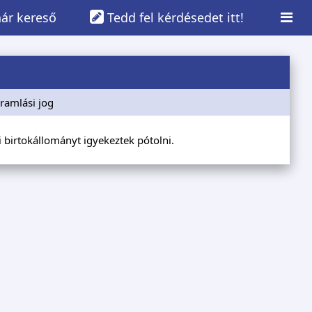
ár kereső
Tedd fel kérdésedet itt!
ramlási jog
yi birtokállományt igyekeztek pótolni.