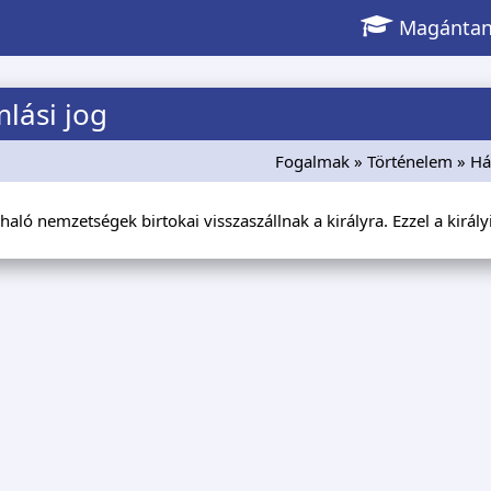
Magántan
lási jog
Fogalmak
»
Történelem
» Há
haló nemzetségek birtokai visszaszállnak a királyra. Ezzel a királ