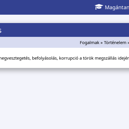
Magántan
s
Fogalmak
»
Történelem
megvesztegetés, befolyásolás, korrupció a török megszállás ide