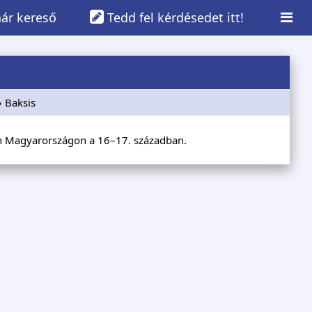
ár kereső
Tedd fel kérdésedet itt!
» Baksis
jén Magyarországon a 16–17. században.