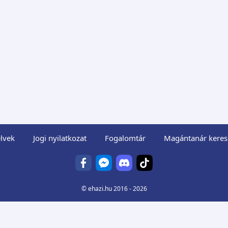
lvek
Jogi nyilatkozat
Fogalomtár
Magántanár keres
©
ehazi.hu
2016 - 2026