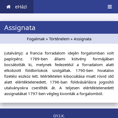
eHázi
Assignata
Fogalmak
»
Történelem
» Assignata
(utalvány): a francia forradalom idején forgalomban volt
papírpénz. 1789-ben állami kötvény formájában
bocsátották ki, melynek fedezetéül a forradalom alatt
elkobzott földbirtokok szolgáltak. 1790-ben hivatalos
fizetési eszköz lett. Mértéktelen kibocsátása miatt rövid idő
alatt elértéktelenedett. 1796-ban földvásárlásra jogosító
utalványokra cserélték át. A teljesen elértéktelenedett
assignatákat 1797-ben végleg kivonták a forgalomból.
GY.I.K.