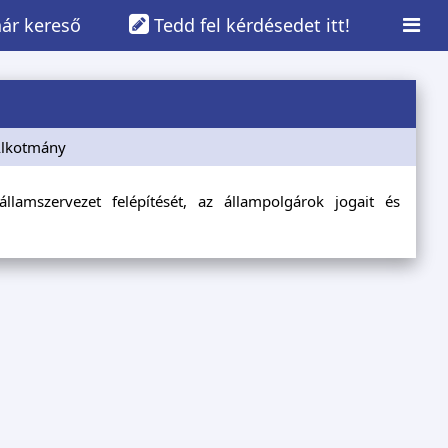
ár kereső
Tedd fel kérdésedet itt!
Alkotmány
lamszervezet felépítését, az állampolgárok jogait és