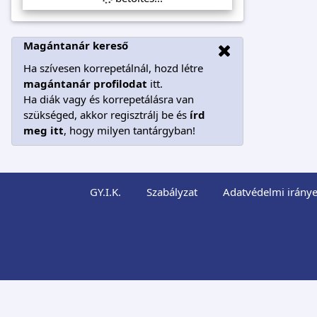
Magántanár kereső
Ha szívesen korrepetálnál, hozd létre
magántanár profilodat
itt.
Ha diák vagy és korrepetálásra van
szükséged, akkor regisztrálj be és
írd
meg itt
, hogy milyen tantárgyban!
GY.I.K.
Szabályzat
Adatvédelmi iránye