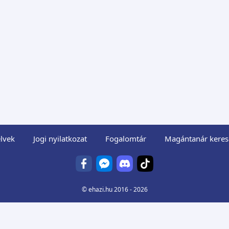
lvek
Jogi nyilatkozat
Fogalomtár
Magántanár keres
©
ehazi.hu
2016 - 2026