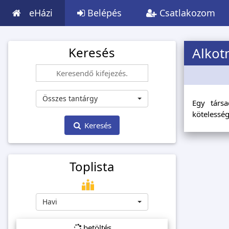
eHázi
Belépés
Csatlakozom
Keresés
Alko
Összes tantárgy
Egy társa
kötelesség
Keresés
Toplista
Havi
betöltés...