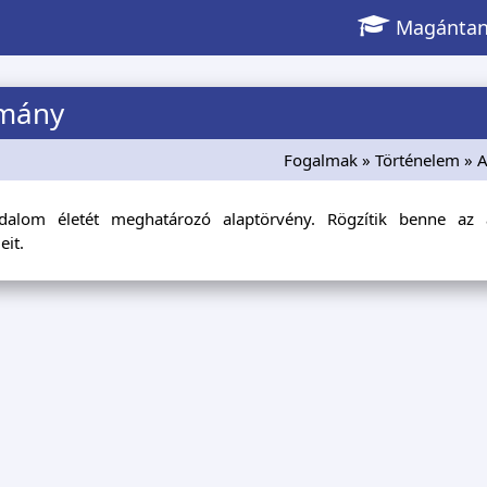
Magántan
tmány
Fogalmak
»
Történelem
» 
dalom életét meghatározó alaptörvény. Rögzítik benne az ál
eit.