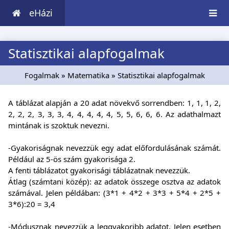
eHázi
Statisztikai alapfogalmak
Fogalmak
»
Matematika
» Statisztikai alapfogalmak
A táblázat alapján a 20 adat növekvő sorrendben: 1, 1, 1, 2,
2, 2, 2, 3, 3, 3, 4, 4, 4, 4, 4, 5, 5, 6, 6, 6. Az adathalmazt
mintának is szoktuk nevezni.
-Gyakoriságnak nevezzük egy adat előfordulásának számát.
Például az 5-ös szám gyakorisága 2.
A fenti táblázatot gyakorisági táblázatnak nevezzük.
Átlag (számtani közép): az adatok összege osztva az adatok
számával. Jelen példában: (3*1 + 4*2 + 3*3 + 5*4 + 2*5 +
3*6):20 = 3,4
-Módusznak nevezzük a leggyakoribb adatot. Jelen esetben