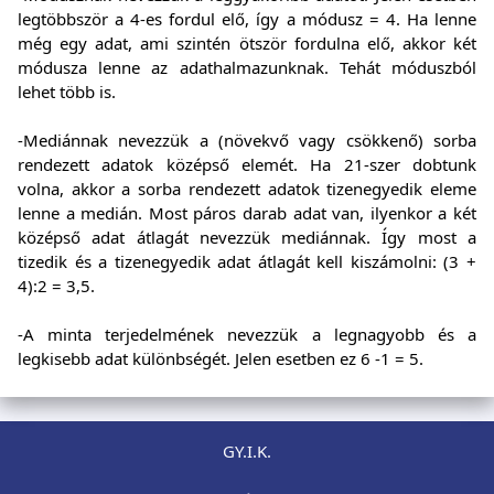
legtöbbször a 4-es fordul elő, így a módusz = 4. Ha lenne
még egy adat, ami szintén ötször fordulna elő, akkor két
módusza lenne az adathalmazunknak. Tehát móduszból
lehet több is.
-Mediánnak nevezzük a (növekvő vagy csökkenő) sorba
rendezett adatok középső elemét. Ha 21-szer dobtunk
volna, akkor a sorba rendezett adatok tizenegyedik eleme
lenne a medián. Most páros darab adat van, ilyenkor a két
középső adat átlagát nevezzük mediánnak. Így most a
tizedik és a tizenegyedik adat átlagát kell kiszámolni: (3 +
4):2 = 3,5.
-A minta terjedelmének nevezzük a legnagyobb és a
legkisebb adat különbségét. Jelen esetben ez 6 -1 = 5.
GY.I.K.