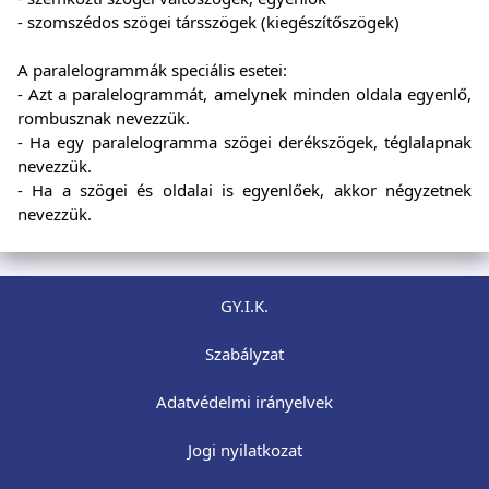
- szomszédos szögei társszögek (kiegészítőszögek)
A paralelogrammák speciális esetei:
- Azt a paralelogrammát, amelynek minden oldala egyenlő,
rombusznak nevezzük.
- Ha egy paralelogramma szögei derékszögek, téglalapnak
nevezzük.
- Ha a szögei és oldalai is egyenlőek, akkor négyzetnek
nevezzük.
GY.I.K.
Szabályzat
Adatvédelmi irányelvek
Jogi nyilatkozat