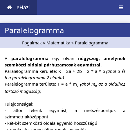
eHázi
Paralelogramma
Fogalmak
»
Matematika
» Paralelogramma
A
paralelogramma
egy olyan
négyszög, amelynek
szemközti oldalai párhuzamosak egymással.
Paralelogramma kerülete: K = 2a + 2b = 2 * a * b
(ahol a és
b a paralelogramma 2 oldala)
Paralelogramma területe: T = a * m
(ahol m
az a oldalhoz
a
a
tartozó magasság)
Tulajdonságai:
- átlói felezik egymást, a metszéspontjuk a
szimmetriaközéppont
- két-két szemközti oldala egyenlő hosszúságú
- szemközti szögei váltószögek, egyenlők