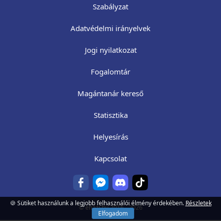
Szabályzat
Adatvédelmi irányelvek
Jogi nyilatkozat
Fogalomtár
Magántanár kereső
Statisztika
Helyesírás
Kapcsolat
🍪 Sütiket használunk a legjobb felhasználói élmény érdekében.
Részletek
©
ehazi.hu
2016 - 2026
Elfogadom