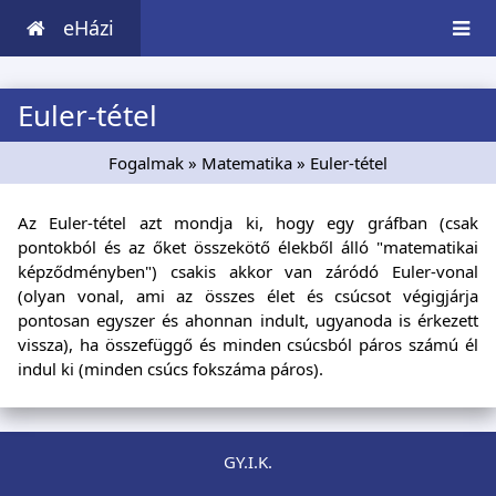
eHázi
Euler-tétel
Fogalmak
»
Matematika
» Euler-tétel
Az Euler-tétel azt mondja ki, hogy egy gráfban (csak
pontokból és az őket összekötő élekből álló "matematikai
képződményben") csakis akkor van záródó Euler-vonal
(olyan vonal, ami az összes élet és csúcsot végigjárja
pontosan egyszer és ahonnan indult, ugyanoda is érkezett
vissza), ha összefüggő és minden csúcsból páros számú él
indul ki (minden csúcs fokszáma páros).
GY.I.K.