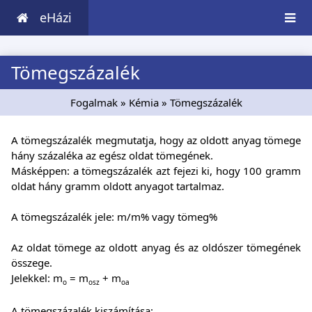
eHázi
Tömegszázalék
Fogalmak
»
Kémia
» Tömegszázalék
A tömegszázalék megmutatja, hogy az oldott anyag tömege
hány százaléka az egész oldat tömegének.
Másképpen: a tömegszázalék azt fejezi ki, hogy 100 gramm
oldat hány gramm oldott anyagot tartalmaz.
A tömegszázalék jele: m/m% vagy tömeg%
Az oldat tömege az oldott anyag és az oldószer tömegének
összege.
Jelekkel: m
= m
+ m
o
osz
oa
A tömegszázalék kiszámítása: