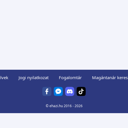
lvek
Jogi nyilatkozat
Fogalomtár
Magántanár keres
©
ehazi.hu
2016 - 2026