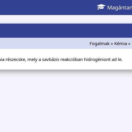
Magántan
Fogalmak
»
Kémia
»
a részecske, mely a savbázis reakcióban hidrogéniont ad le.