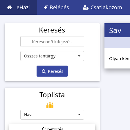
eHázi
Belépés
Csatlakozom
Keresés
Sav
Összes tantárgy
Olyan kémi
Keresés
Toplista
Havi
betöltés...