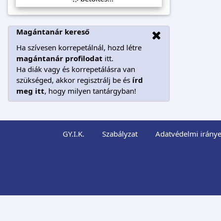
Magántanár kereső
Ha szívesen korrepetálnál, hozd létre
magántanár profilodat
itt.
Ha diák vagy és korrepetálásra van
szükséged, akkor regisztrálj be és
írd
meg itt
, hogy milyen tantárgyban!
GY.I.K.
Szabályzat
Adatvédelmi iránye