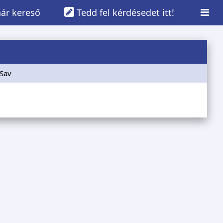
ár kereső
Tedd fel kérdésedet itt!
 Sav