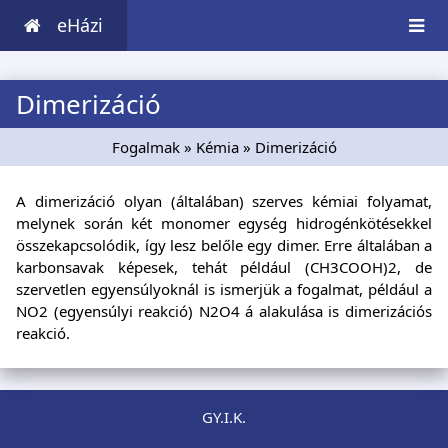
eHázi
Dimerizáció
Fogalmak
»
Kémia
» Dimerizáció
A dimerizáció olyan (általában) szerves kémiai folyamat,
melynek során két monomer egység hidrogénkötésekkel
összekapcsolódik, így lesz belőle egy dimer. Erre általában a
karbonsavak képesek, tehát például (CH3COOH)2, de
szervetlen egyensúlyoknál is ismerjük a fogalmat, például a
NO2 (egyensúlyi reakció) N2O4 á alakulása is dimerizációs
reakció.
GY.I.K.