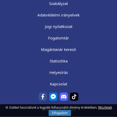
Szabályzat
Adatvédelmi irányelvek
Jogi nyilatkozat
Fogalomtár
Magántanár kereső
Statisztika
Helyesírás
Kapcsolat
🍪 Sütiket használunk a legjobb felhasználói élmény érdekében.
Részletek
©
ehazi.hu
2016 - 2026
Elfogadom