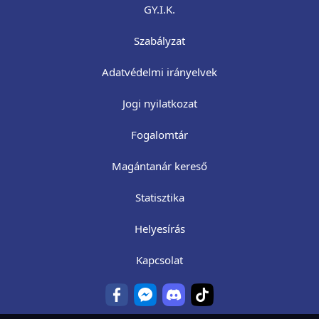
GY.I.K.
Szabályzat
Adatvédelmi irányelvek
Jogi nyilatkozat
Fogalomtár
Magántanár kereső
Statisztika
Helyesírás
Kapcsolat