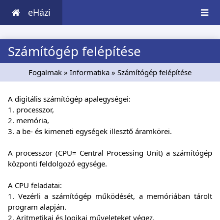
eHázi
Számítógép felépítése
Fogalmak
»
Informatika
» Számítógép felépítése
A digitális számítógép apalegységei:
1. processzor,
2. memória,
3. a be- és kimeneti egységek illesztő áramkörei.
A processzor (CPU= Central Processing Unit) a számítógép
központi feldolgozó egysége.
A CPU feladatai:
1. Vezérli a számítógép működését, a memóriában tárolt
program alapján.
2. Aritmetikai és logikai műveleteket végez.