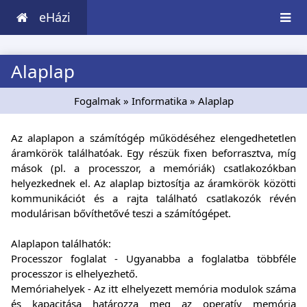
eHázi
Alaplap
Fogalmak
»
Informatika
» Alaplap
Az alaplapon a számítógép működéséhez elengedhetetlen
áramkörök találhatóak. Egy részük fixen beforrasztva, míg
mások (pl. a processzor, a memóriák) csatlakozókban
helyezkednek el. Az alaplap biztosítja az áramkörök közötti
kommunikációt és a rajta található csatlakozók révén
modulárisan bővíthetővé teszi a számítógépet.
Alaplapon találhatók:
Processzor foglalat - Ugyanabba a foglalatba többféle
processzor is elhelyezhető.
Memóriahelyek - Az itt elhelyezett memória modulok száma
és kapacitása határozza meg az operatív memória