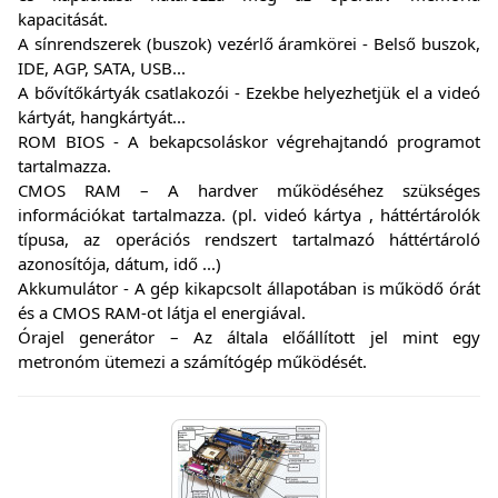
kapacitását.
A sínrendszerek (buszok) vezérlő áramkörei - Belső buszok,
IDE, AGP, SATA, USB...
A bővítőkártyák csatlakozói - Ezekbe helyezhetjük el a videó
kártyát, hangkártyát...
ROM BIOS - A bekapcsoláskor végrehajtandó programot
tartalmazza.
CMOS RAM – A hardver működéséhez szükséges
információkat tartalmazza. (pl. videó kártya , háttértárolók
típusa, az operációs rendszert tartalmazó háttértároló
azonosítója, dátum, idő ...)
Akkumulátor - A gép kikapcsolt állapotában is működő órát
és a CMOS RAM-ot látja el energiával.
Órajel generátor – Az általa előállított jel mint egy
metronóm ütemezi a számítógép működését.