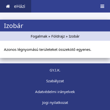
eHázi
Izobár
Fogalmak
»
Földrajz
» Izobár
Azonos légnyomású területeket összekötő egyenes.
GY.I.K.
Szabályzat
Adatvédelmi irányelvek
Jogi nyilatkozat