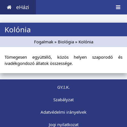
eHázi
Kolónia
Fogalmak
»
Biológia
» Kolónia
Tömegesen együttélő, közös helyen szaporodó és
ivadékgondozó állatok összessége.
GY.I.K.
Szabályzat
Adatvédelmi irányelvek
Jogi nyilatkozat