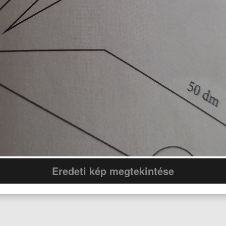
Eredeti kép megtekintése