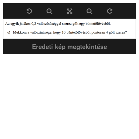
Eredeti kép megtekintése