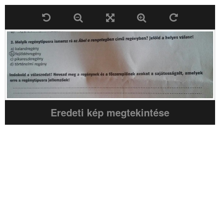
Eredeti kép megtekintése