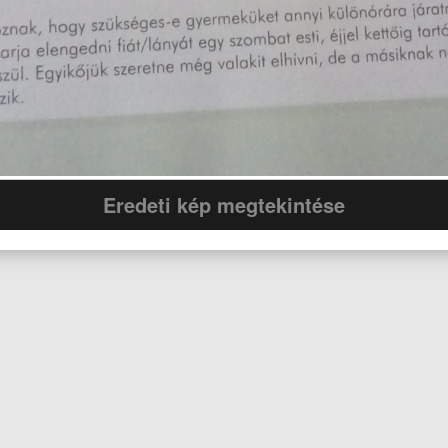
Eredeti kép megtekintése