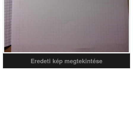
Eredeti kép megtekintése