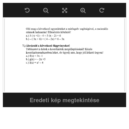
Eredeti kép megtekintése