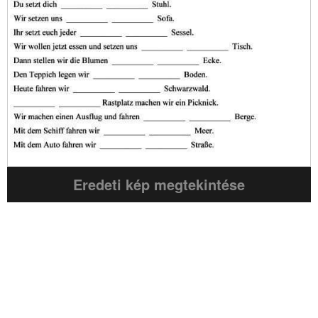
Eredeti kép megtekintése