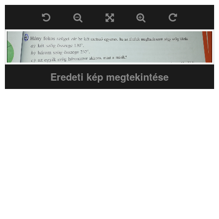
Eredeti kép megtekintése