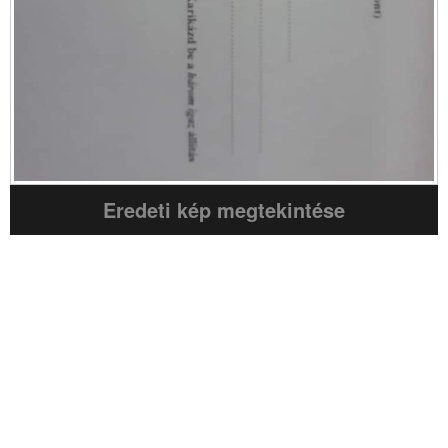
Eredeti kép megtekintése