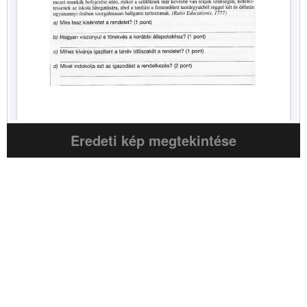
Eredeti kép megtekintése