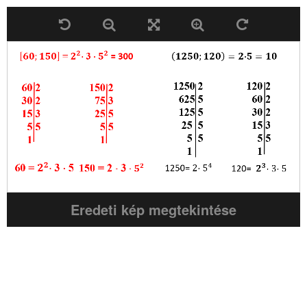
Eredeti kép megtekintése