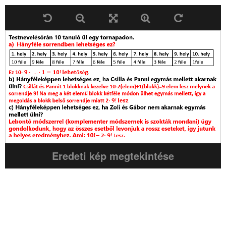
Eredeti kép megtekintése