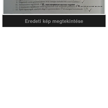
Eredeti kép megtekintése