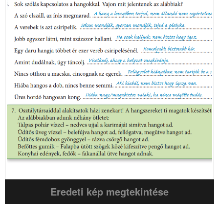
Eredeti kép megtekintése