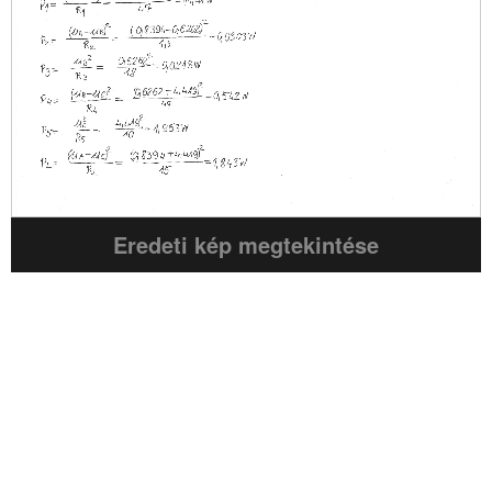
Eredeti kép megtekintése