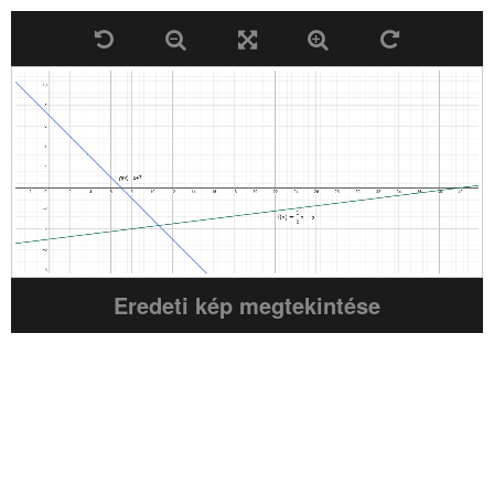
Eredeti kép megtekintése