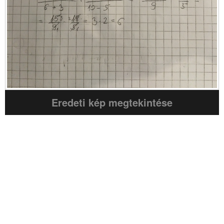
Eredeti kép megtekintése