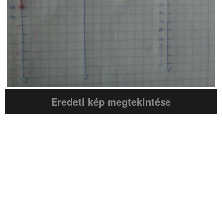
Eredeti kép megtekintése