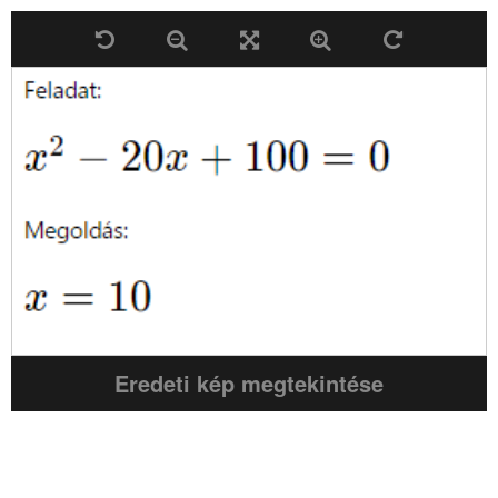
Eredeti kép megtekintése